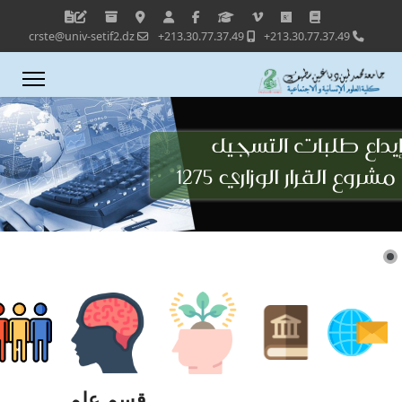
crste@univ-setif2.dz
213.30.77.37.49+
213.30.77.37.49+
قسم علم