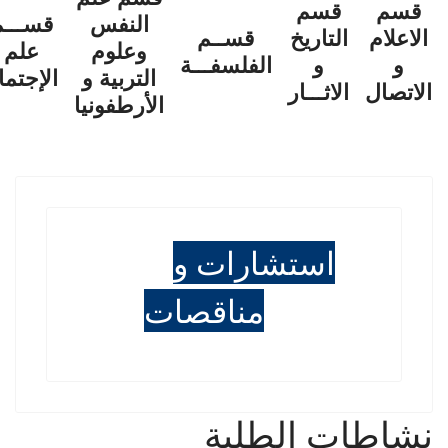
قسم
قسم
النفس
قســـم
الاعلام
التاريخ
قســم
وعلوم
علم
و
و
الفلسفـــة
التربية و
الإجتما
الاتصال
الاثـــار
الأرطفونيا
استشارات و
مناقصات
نشاطات الطلبة