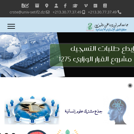
crste@univ-setif2.dz
213.30.77.37.49+
213.30.77.37.49+