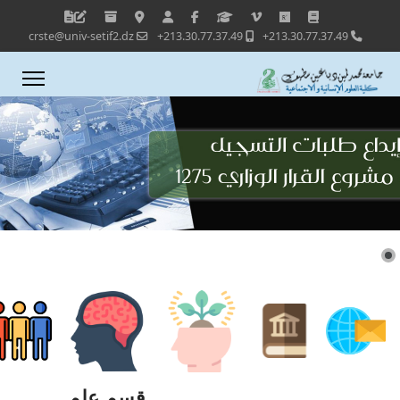
crste@univ-setif2.dz
213.30.77.37.49+
213.30.77.37.49+
قسم علم