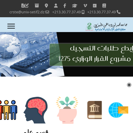
crste@univ-setif2.dz
213.30.77.37.49+
213.30.77.37.49+
قسم علم