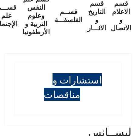
قسم
قسم
النفس
قســـم
الاعلام
التاريخ
قســم
وعلوم
علم
و
و
الفلسفـــة
التربية و
الإجتما
الاتصال
الاثـــار
الأرطفونيا
استشارات و
مناقصات
ليســانس